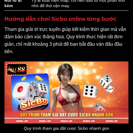
Rủi ro đi
Tỷ lệ xuất hiện thấp, chỉ nên đầu tư một phần vốn
kèm
nhỏ để thử vận may.
Hướng dẫn chơi Sicbo online từng bước
Tham gia giải trí trực tuyến giúp tiết kiệm thời gian mà vẫn
đảm bảo cảm xúc thăng hoa. Quy trình thực hiện rất đơn
giản, chỉ mất khoảng 3 phút để bạn bắt đầu ván đấu đầu
tiên.
Quy trình tham gia đặt cược Sicbo nhanh gọn