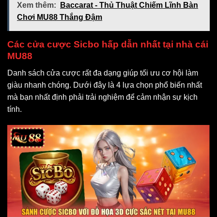
Xem thêm:
Baccarat - Thủ Thuật Chiếm Lĩnh Bàn
Chơi MU88 Thắng Đậm
Các cửa cược Sicbo hấp dẫn nhất tại nhà cái
MU88
Danh sách cửa cược rất đa dạng giúp tối ưu cơ hội làm
giàu nhanh chóng. Dưới đây là 4 lựa chọn phổ biến nhất
mà bạn nhất định phải trải nghiệm để cảm nhận sự kịch
tính.