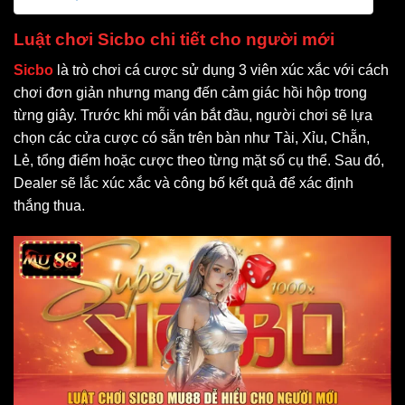
Luật chơi Sicbo chi tiết cho người mới
Sicbo
là trò chơi cá cược sử dụng 3 viên xúc xắc với cách
chơi đơn giản nhưng mang đến cảm giác hồi hộp trong
từng giây. Trước khi mỗi ván bắt đầu, người chơi sẽ lựa
chọn các cửa cược có sẵn trên bàn như Tài, Xỉu, Chẵn,
Lẻ, tổng điểm hoặc cược theo từng mặt số cụ thể. Sau đó,
Dealer sẽ lắc xúc xắc và công bố kết quả để xác định
thắng thua.