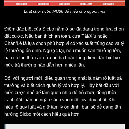
Luật chơi sicbo MU88 dễ hiểu cho người mới
Điểm đặc biệt của Sicbo nằm ở sự đa dạng trong lựa chọn
đặt cược. Nếu bạn thích an toàn, cửa Tài/Xỉu hoặc
Chẵn/Lẻ là lựa chọn phù hợp vì có xác suất trúng cao và tỷ
lệ thưởng ổn định. Ngược lại, nếu muốn săn thưởng lớn,
bạn có thể thử các cửa bộ ba hoặc tổng điểm đặc biệt với
mức trả thưởng hấp dẫn hơn nhiều lần.
Đối với người mới, điều quan trọng nhất là nắm rõ luật trả
thưởng và biết cách quản lý vốn hợp lý. Hãy bắt đầu với
mức cược nhỏ để làm quen nhịp độ trò chơi, đồng thời
tránh đặt toàn bộ ngân sách vào một cửa duy nhất. Khi
hiểu rõ quy luật và giữ tâm lý ổn định, bạn sẽ dễ dàng tận
hưởng Sicbo một cách hiệu quả hơn.