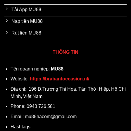
Tải App MU88
Nạp tiền MU88
Rút tiền MU88
THÔNG TIN
Tên doanh nghiệp:
MU88
Website:
https://brabantoccasion.nl/
Địa chỉ:
196 Đ.Trương Thị Hoa, Tân Thới Hiệp, Hồ Chí
Minh, Việt Nam
Phone:
0943 726 581
Email:
mu88hacom@gmail.com
Hashtags