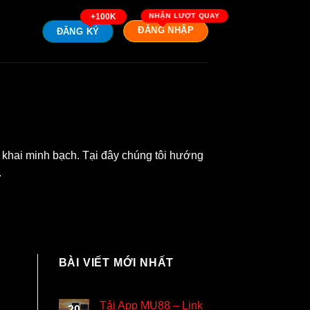
ĐĂNG NHẬP
ĐĂNG KÝ
g khai minh bạch. Tại đây chúng tôi hướng
.
BÀI VIẾT MỚI NHẤT
Tải App MU88 – Link
20