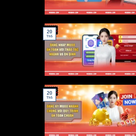
20
Th5
20
Th5