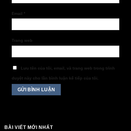
Email
*
Trang web
Lưu tên của tôi, email, và trang web trong trình
duyệt này cho lần bình luận kế tiếp của tôi.
BÀI VIẾT MỚI NHẤT