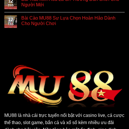
12
Người Mới
Th5
Bài Cào MU88 Sự Lựa Chọn Hoàn Hảo Dành
12
Cho Người Chơi
Th5
MU88 là nhà cái trực tuyến nổi bật với casino live, cá cược
thể thao, slot game, bắn cá và xổ số kèm nhiều ưu đãi