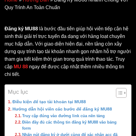
Quy Trình An Toàn Chuẩn
Đăng ký MU88
là bước đầu tiên giúp hội viên tiếp cận hệ
sinh thái giải trí trực tuyến đa dạng với hàng loạt chuyên
mục hấp dẫn. Với giao diện hiện đại, nền tảng còn xây
dựng quy trình tạo tài khoản nhanh gọn nhằm hỗ trợ người
tham gia tiết kiệm thời gian trong quá trình thao tác. Truy
cập
MU 88
ngay để được cập nhật thêm nhiều thông tin
chi tiết.
Mục lục
Điều kiện để tạo tài khoản tại MU88
Hướng dẫn hội viên các bước để đăng ký MU88
Truy cập đúng vào đường link của nền tảng
Điền đầy đủ các thông tin đăng ký MU88 vào bảng
form
Nhấn nút đăng ký ở dưới cùng để xác nhận acc đã