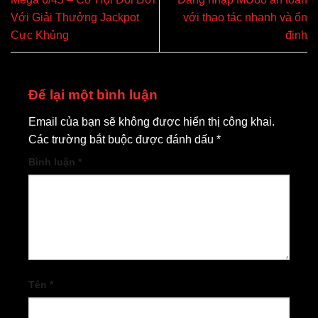
Với Giải Thưởng Jackpot
với thao tác nhanh và ổn
Cực Khủng
định
Để lại một bình luận
Email của bạn sẽ không được hiển thị công khai.
Các trường bắt buộc được đánh dấu
*
Bình luận
*
Tên
*