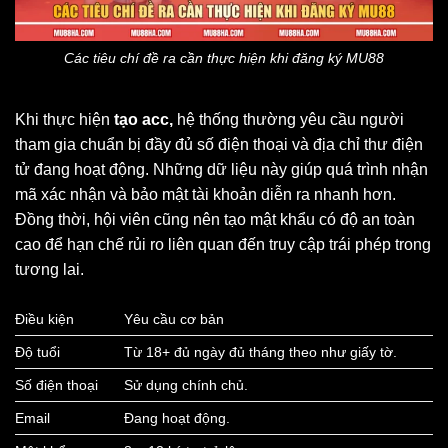
Các tiêu chí đề ra cần thực hiện khi đăng ký MU88
Khi thực hiện
tạo acc,
hệ thống thường yêu cầu người
tham gia chuẩn bị đầy đủ số điện thoại và địa chỉ thư điện
tử đang hoạt động. Những dữ liệu này giúp quá trình nhận
mã xác nhận và bảo mật tài khoản diễn ra nhanh hơn.
Đồng thời, hội viên cũng nên tạo mật khẩu có độ an toàn
cao để hạn chế rủi ro liên quan đến truy cập trái phép trong
tương lai.
Điều kiện
Yêu cầu cơ bản
Độ tuổi
Từ 18+ đủ ngày đủ tháng theo như giấy tờ.
Số điện thoại
Sử dụng chính chủ.
Email
Đang hoạt động.