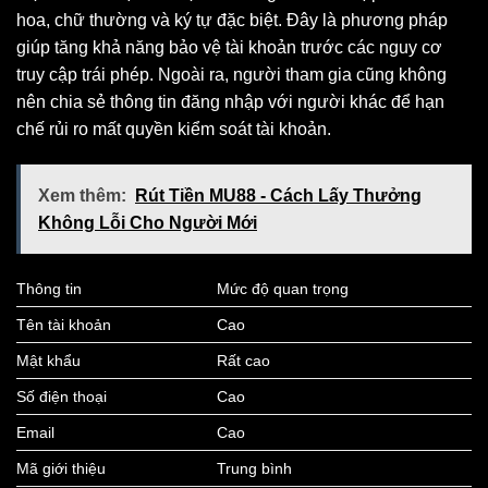
hoa, chữ thường và ký tự đặc biệt. Đây là phương pháp
giúp tăng khả năng bảo vệ tài khoản trước các nguy cơ
truy cập trái phép. Ngoài ra, người tham gia cũng không
nên chia sẻ thông tin đăng nhập với người khác để hạn
chế rủi ro mất quyền kiểm soát tài khoản.
Xem thêm:
Rút Tiền MU88 - Cách Lấy Thưởng
Không Lỗi Cho Người Mới
Thông tin
Mức độ quan trọng
Tên tài khoản
Cao
Mật khẩu
Rất cao
Số điện thoại
Cao
Email
Cao
Mã giới thiệu
Trung bình