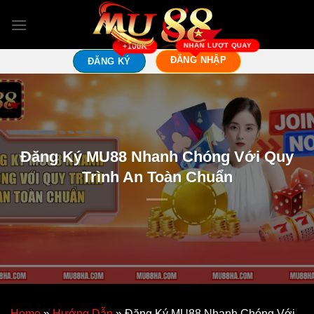
Skip
to
content
ĐĂNG NHẬP
ĐĂNG KÝ
Đăng Ký MU88 Nhanh Chóng Với Quy
Trình An Toàn Chuẩn
Home
»
Hướng Dẫn
»
Đăng Ký MU88 Nhanh Chóng Với