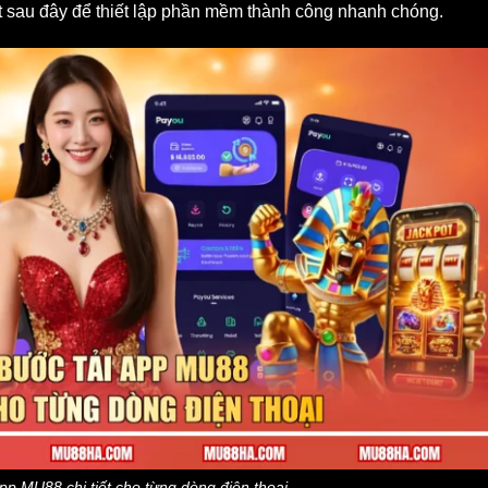
ật sau đây để thiết lập phần mềm thành công nhanh chóng.
pp MU88 chi tiết cho từng dòng điện thoại