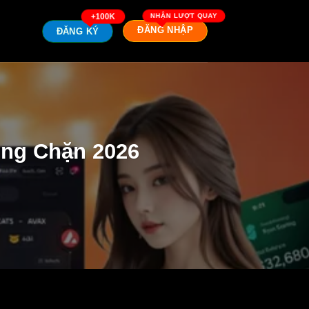
ĐĂNG NHẬP
ĐĂNG KÝ
ông Chặn 2026