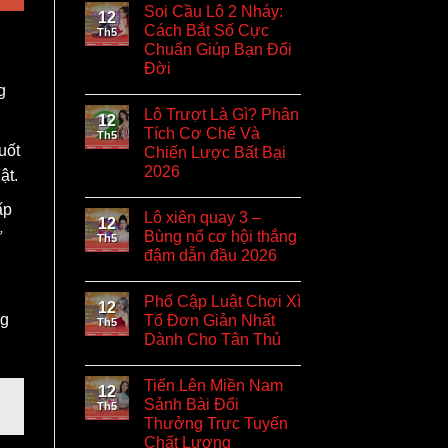
Soi Cầu Lô 2 Nháy:
12
Cách Bắt Số Cực
Th5
Chuẩn Giúp Bạn Đổi
Đời
g
Lô Trượt Là Gì? Phân
12
Tích Cơ Chế Và
Th5
uốt
Chiến Lược Bất Bại
2026
ật.
ấp
Lô xiên quay 3 –
12
ừ
Bùng nổ cơ hội thắng
Th5
đậm dẫn đầu 2026
Phổ Cập Luật Chơi Xì
12
ng
Tố Đơn Giản Nhất
Th5
Dành Cho Tân Thủ
Tiến Lên Miền Nam
12
Sảnh Bài Đổi
Th5
Thưởng Trực Tuyến
Chất Lượng