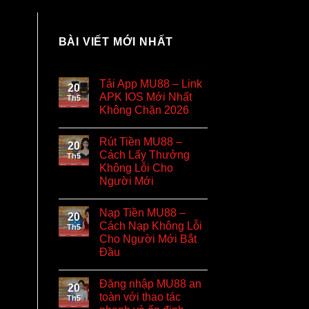
BÀI VIẾT MỚI NHẤT
n
Tải App MU88 – Link
20
APK IOS Mới Nhất
Th5
Không Chặn 2026
Rút Tiền MU88 –
20
Cách Lấy Thưởng
Th5
Không Lỗi Cho
Người Mới
Nạp Tiền MU88 –
20
Cách Nạp Không Lỗi
Th5
Cho Người Mới Bắt
Đầu
Đăng nhập MU88 an
20
toàn với thao tác
Th5