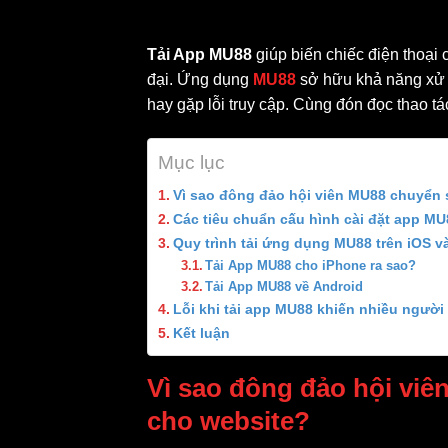
Tải App MU88
giúp biến chiếc điện thoại 
đại. Ứng dụng
MU88
sở hữu khả năng xử l
hay gặp lỗi truy cập. Cùng đón đọc thao tá
Mục lục
Vì sao đông đảo hội viên MU88 chuyển
Các tiêu chuẩn cấu hình cài đặt app MU
Quy trình tải ứng dụng MU88 trên iOS v
Tải App MU88 cho iPhone ra sao?
Tải App MU88 về Android
Lỗi khi tải app MU88 khiến nhiều người c
Kết luận
Vì sao đông đảo hội vi
cho website?