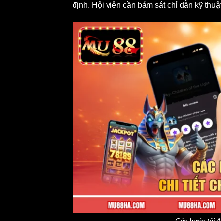
định. Hội viên cần bám sát chỉ dẫn kỹ thu
Các bước tải A