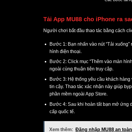
Tải App MU88 cho iPhone ra sa
Người chơi bắt đầu thao tác bằng cách click 
Bước 1: Bạn nhấn vào nút “Tải xuống” 
hình điện thoại.
Bước 2: Click mục “Thêm vào màn hình 
ngoài cùng thuận tiện truy cập.
Bước 3: Hệ thống yêu cầu khách hàng và
tin cậy. Thao tác xác nhận này giúp b
phần mềm ngoài App Store.
Bước 4: Sau khi hoàn tất bạn mở ứng 
cấp quốc tế.
Xem thêm:
Đăng nhập MU88 an toàn 