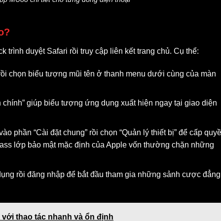
o?
trình duyệt Safari rồi truy cập liên kết trang chủ. Cụ thể:
rồi chọn biểu tượng mũi tên ở thanh menu dưới cùng của màn
chính” giúp biểu tượng ứng dụng xuất hiện ngay tại giao diện
o phần “Cài đặt chung” rồi chọn “Quản lý thiết bị” để cấp quy
ypass lớp bảo mật mặc định của Apple vốn thường chặn những
dụng rồi đăng nhập để bắt đầu tham gia những sảnh cược đẳng
với thao tác nhanh và ổn định