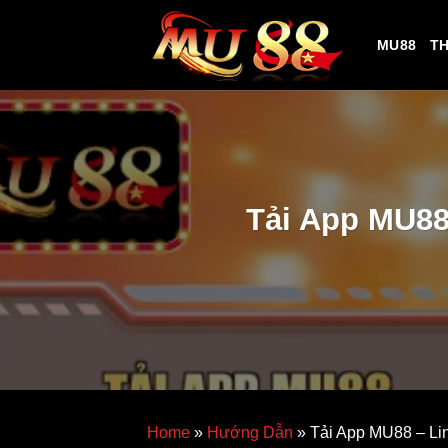
Skip
to
MU88
T
content
Tải App MU88
Home
»
Hướng Dẫn
»
Tải App MU88 – Li