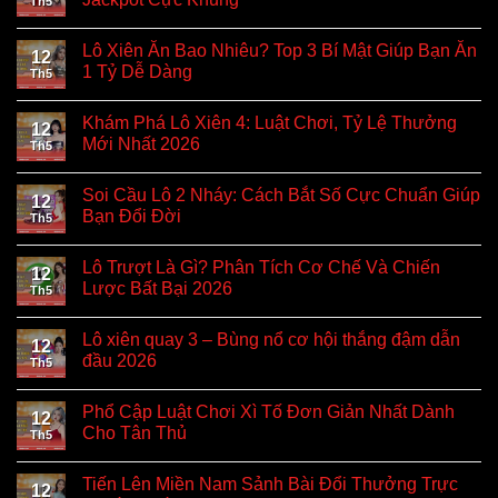
Th5
Lô Xiên Ăn Bao Nhiêu? Top 3 Bí Mật Giúp Bạn Ăn
12
1 Tỷ Dễ Dàng
Th5
Khám Phá Lô Xiên 4: Luật Chơi, Tỷ Lệ Thưởng
12
Mới Nhất 2026
Th5
Soi Cầu Lô 2 Nháy: Cách Bắt Số Cực Chuẩn Giúp
12
Bạn Đổi Đời
Th5
Lô Trượt Là Gì? Phân Tích Cơ Chế Và Chiến
12
Lược Bất Bại 2026
Th5
Lô xiên quay 3 – Bùng nổ cơ hội thắng đậm dẫn
12
đầu 2026
Th5
Phổ Cập Luật Chơi Xì Tố Đơn Giản Nhất Dành
12
Cho Tân Thủ
Th5
Tiến Lên Miền Nam Sảnh Bài Đổi Thưởng Trực
12