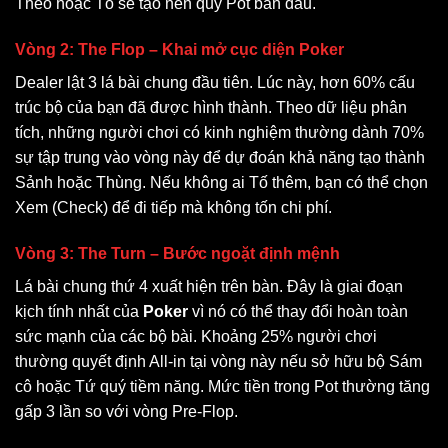
Theo hoặc Tố sẽ tạo nên quỹ Pot ban đầu.
Vòng 2: The Flop – Khai mở cục diện Poker
Dealer lật 3 lá bài chung đầu tiên. Lúc này, hơn 60% cấu
trúc bộ của bạn đã được hình thành. Theo dữ liệu phân
tích, những người chơi có kinh nghiệm thường dành 70%
sự tập trung vào vòng này để dự đoán khả năng tạo thành
Sảnh hoặc Thùng. Nếu không ai Tố thêm, bạn có thể chọn
Xem (Check) để đi tiếp mà không tốn chi phí.
Vòng 3: The Turn – Bước ngoặt định mệnh
Lá bài chung thứ 4 xuất hiện trên bàn. Đây là giai đoạn
kịch tính nhất của
Poker
vì nó có thể thay đổi hoàn toàn
sức mạnh của các bộ bài. Khoảng 25% người chơi
thường quyết định All-in tại vòng này nếu sở hữu bộ Sám
cô hoặc Tứ quý tiềm năng. Mức tiền trong Pot thường tăng
gấp 3 lần so với vòng Pre-Flop.