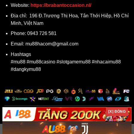
Website:
https://brabantoccasion.nl/
Địa chỉ:
196 Đ.Trương Thị Hoa, Tân Thới Hiệp, Hồ Chí
Minh, Việt Nam
Phone:
0943 726 581
Email:
mu88hacom@gmail.com
Hashtags
#mu88 #mu88casino #slotgamemu88 #nhacaimu88
#dangkymu88
[X] ĐÓNG
Copyright 2026 ©
Mu88ha.com