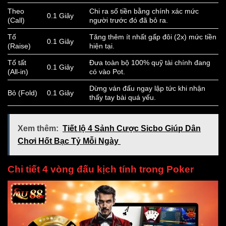
Theo
Chi ra số tiền bằng chính xác mức
0.1 Giây
(Call)
người trước đó đã bỏ ra.
Tố
Tăng thêm ít nhất gấp đôi (2x) mức tiền
0.1 Giây
(Raise)
hiện tại.
Tố tất
Đưa toàn bộ 100% quỹ tài chính đang
0.1 Giây
(All-in)
có vào Pot.
Dừng ván đấu ngay lập tức khi nhận
Bỏ (Fold)
0.1 Giây
thấy tay bài quá yếu.
Xem thêm:
Tiết lộ 4 Sảnh Cược Sicbo Giúp Dân
Chơi Hốt Bạc Tỷ Mỗi Ngày
Chi tiết 4 vòng đấu kịch tính trong Poker