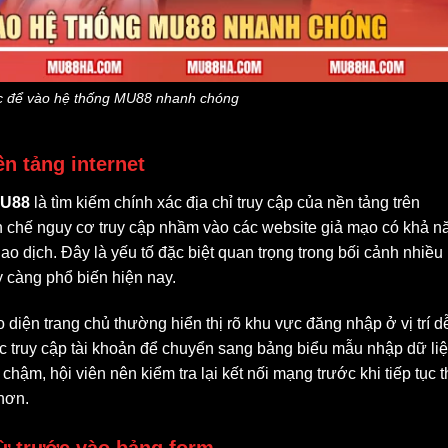
ác để vào hệ thống MU88 nhanh chóng
n tảng internet
MU88
là tìm kiếm chính xác địa chỉ truy cập của nền tảng trên
ạn chế nguy cơ truy cập nhầm vào các website giả mạo có khả n
ao dịch. Đây là yếu tố đặc biệt quan trọng trong bối cảnh nhiều
y càng phổ biến hiện nay.
diện trang chủ thường hiển thị rõ khu vực đăng nhập ở vị trí d
c truy cập tài khoản để chuyển sang bảng biểu mẫu nhập dữ li
chậm, hội viên nên kiểm tra lại kết nối mạng trước khi tiếp tục 
hơn.
từ trước vào bảng form