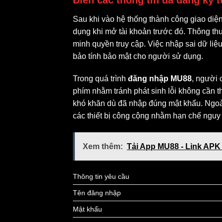
Sau khi vào hệ thống thành công giao diện
dụng khi mở tài khoản trước đó. Thông th
minh quyền truy cập. Việc nhập sai dữ liệ
bảo tính bảo mật cho người sử dụng.
Trong quá trình
đăng nhập MU88
, người 
phím nhằm tránh phát sinh lỗi không cần t
khó khăn dù đã nhập đúng mật khẩu. Ngoài 
các thiết bị công cộng nhằm hạn chế nguy c
Xem thêm:
Tải App MU88 - Link APK
Thông tin yêu cầu
Tên đăng nhập
Mật khẩu