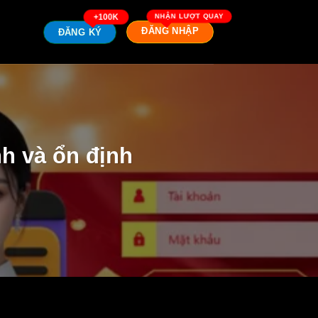
ĐĂNG NHẬP
ĐĂNG KÝ
h và ổn định