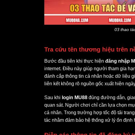
03 thao t
Tra cứu tên thương hiệu trên nề
Bước đầu tiên khi thực hiện
đăng nhập 
internet. Điều này giúp người tham gia h
đánh cắp thông tin cá nhân hoặc dữ liệu gi
liên kết không rõ nguồn gốc xuất hiện ngà
Sau khi
login MU88
đúng đường dẫn, giao 
quan sát. Người chơi chỉ cần lựa chọn mụ
cá nhân. Trong trường hợp tốc độ tải trang 
tác nhằm đảm bảo hệ thống xử lý ổn định 
Điền các thông tin đã đăng ký 