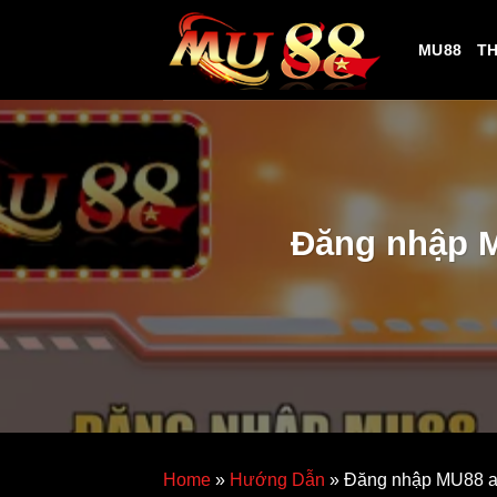
Skip
to
MU88
T
content
Đăng nhập M
Home
»
Hướng Dẫn
»
Đăng nhập MU88 an 