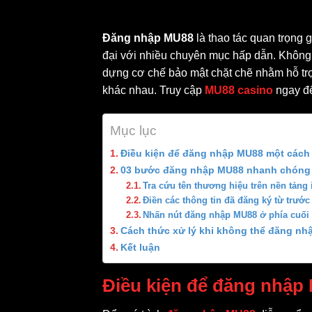
Đăng nhập MU88
là thao tác quan trọng g
đại với nhiều chuyên mục hấp dẫn. Không 
dựng cơ chế bảo mật chặt chẽ nhằm hỗ trợ 
khác nhau. Truy cập
MU88 casino
ngay để
Mục lục
Điều kiện để đăng nhập MU88 một cách
03 bước đăng nhập MU88 nhanh chóng 
Tra cứu tên thương hiệu trên nền tảng 
Điền các thông tin đã đăng ký từ trướ
Nhấn nút đăng nhập MU88 ở phía cuối
Cách thức xử lý khi không thể đăng nh
Kết luận
Điều kiện để đăng nhập