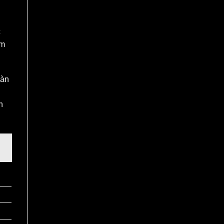
c
ảm
bàn
n