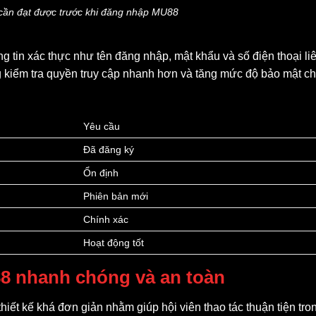
 cần đạt được trước khi đăng nhập MU88
g tin xác thực như tên đăng nhập, mật khẩu và số điện thoại li
ng kiểm tra quyền truy cập nhanh hơn và tăng mức độ bảo mật c
Yêu cầu
Đã đăng ký
Ổn định
Phiên bản mới
Chính xác
Hoạt động tốt
8 nhanh chóng và an toàn
hiết kế khá đơn giản nhằm giúp hội viên thao tác thuận tiện tro