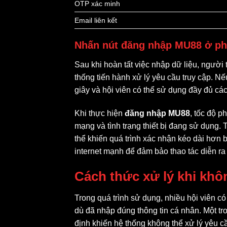
OTP xác minh
Email liên kết
Nhấn nút đăng nhập MU88 ở ph
Sau khi hoàn tất việc nhập dữ liệu, người
thống tiến hành xử lý yêu cầu truy cập. Nế
giây và hội viên có thể sử dụng đầy đủ các 
Khi thực hiện
đăng nhập MU88
, tốc độ p
mạng và tình trạng thiết bị đang sử dụng.
thể khiến quá trình xác nhận kéo dài hơn 
internet mạnh để đảm bảo thao tác diễn ra l
Cách thức xử lý khi khô
Trong quá trình sử dụng, nhiều hội viên có
dù đã nhập đúng thông tin cá nhân. Một t
định khiến hệ thống không thể xử lý yêu cầ