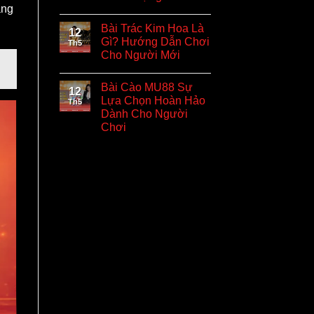
ảng
Bài Trác Kim Hoa Là
12
Gì? Hướng Dẫn Chơi
Th5
Cho Người Mới
Bài Cào MU88 Sự
12
Lựa Chọn Hoàn Hảo
Th5
Dành Cho Người
Chơi