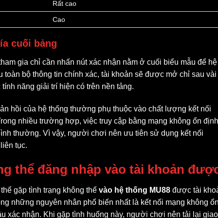
Rất cao
Cao
ía cuối bảng
 tham gia chỉ cần nhấn nút xác nhận nằm ở cuối biểu mẫu để hệ
u toàn bộ thông tin chính xác, tài khoản sẽ được mở chỉ sau vài
tính năng giải trí hiện có trên nền tảng.
hản hồi của hệ thống thường phụ thuộc vào chất lượng kết nối
 Trong nhiều trường hợp, việc truy cập bằng mạng không ổn địn
bình thường. Vì vậy, người chơi nên ưu tiên sử dụng kết nối
iên tục.
ng thể đăng nhập vào tài khoản đượ
 thể gặp tình trạng không thể
vào hệ thống MU88
được tài kho
rong những nguyên nhân phổ biến nhất là kết nối mạng không ổ
u xác nhận. Khi gặp tình huống này, người chơi nên tải lại giao