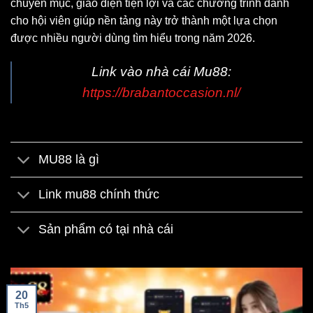
chuyên mục, giao diện tiện lợi và các chương trình dành
cho hội viên giúp nền tảng này trở thành một lựa chọn
được nhiều người dùng tìm hiểu trong năm 2026.
Link vào nhà cái Mu88:
https://brabantoccasion.nl/
MU88 là gì
Link mu88 chính thức
Sản phẩm có tại nhà cái
20
Th5