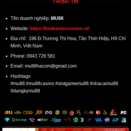
THÔNG TIN
Tên doanh nghiệp:
MU88
Website:
https://brabantoccasion.nl/
Địa chỉ:
196 Đ.Trương Thị Hoa, Tân Thới Hiệp, Hồ Chí
Minh, Việt Nam
Phone:
0943 726 581
Email:
mu88hacom@gmail.com
Hashtags
#mu88 #mu88casino #slotgamemu88 #nhacaimu88
#dangkymu88