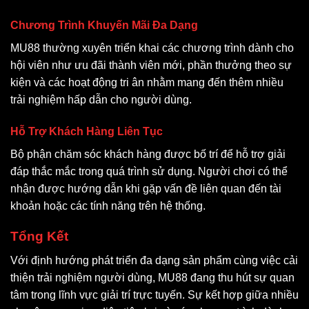
Chương Trình Khuyến Mãi Đa Dạng
MU88 thường xuyên triển khai các chương trình dành cho
hội viên như ưu đãi thành viên mới, phần thưởng theo sự
kiện và các hoạt động tri ân nhằm mang đến thêm nhiều
trải nghiệm hấp dẫn cho người dùng.
Hỗ Trợ Khách Hàng Liên Tục
Bộ phận chăm sóc khách hàng được bố trí để hỗ trợ giải
đáp thắc mắc trong quá trình sử dụng. Người chơi có thể
nhận được hướng dẫn khi gặp vấn đề liên quan đến tài
khoản hoặc các tính năng trên hệ thống.
Tổng Kết
Với định hướng phát triển đa dạng sản phẩm cùng việc cải
thiện trải nghiệm người dùng, MU88 đang thu hút sự quan
tâm trong lĩnh vực giải trí trực tuyến. Sự kết hợp giữa nhiều