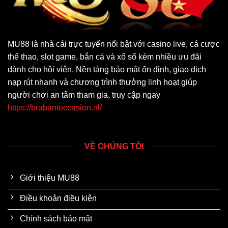
MU88 là nhà cái trực tuyến nổi bật với casino live, cá cược
thể thao, slot game, bắn cá và xổ số kèm nhiều ưu đãi
dành cho hội viên. Nền tảng bảo mật ổn định, giao dịch
nạp rút nhanh và chương trình thưởng linh hoạt giúp
người chơi an tâm tham gia, truy cập ngay
https://brabantoccasion.nl/
VỀ CHÚNG TÔI
Giới thiệu MU88
Điều khoản điều kiện
Chính sách bảo mật