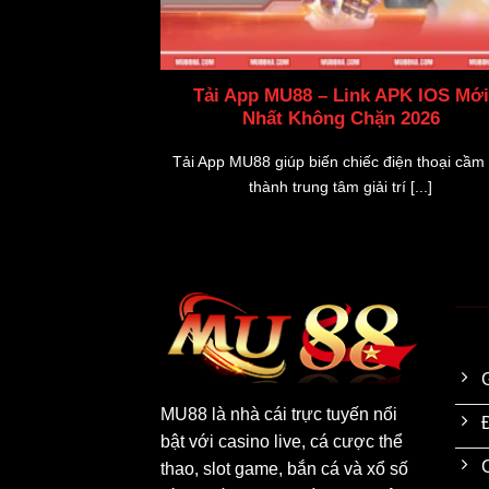
Tố Đơn Giản
Tải App MU88 – Link APK IOS Mới
ân Thủ
Nhất Không Chặn 2026
ì Tố nổi bật nhờ
Tải App MU88 giúp biến chiếc điện thoại cầm 
...]
thành trung tâm giải trí [...]
MU88 là nhà cái trực tuyến nổi
bật với casino live, cá cược thể
thao, slot game, bắn cá và xổ số