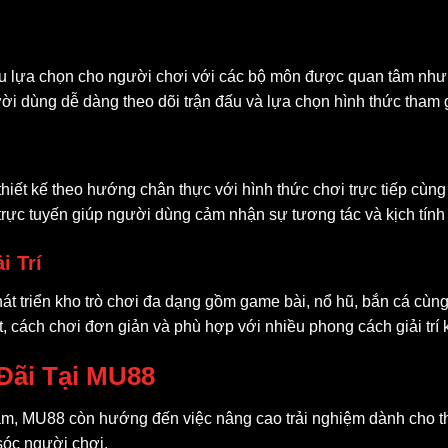
 lựa chọn cho người chơi với các bộ môn được quan tâm như b
ời dùng dễ dàng theo dõi trận đấu và lựa chọn hình thức tham 
hiết kế theo hướng chân thực với hình thức chơi trực tiếp cùng
trực tuyến giúp người dùng cảm nhận sự tương tác và kịch tính 
i Trí
t triển kho trò chơi đa dạng gồm game bài, nổ hũ, bắn cá cùng
, cách chơi đơn giản và phù hợp với nhiều phong cách giải trí
Đãi Tại MU88
ẩm, MU88 còn hướng đến việc nâng cao trải nghiệm dành cho th
sóc người chơi.