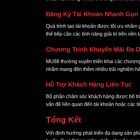
Đăng Ký Tài Khoản Nhanh Gọn
Quá trình tạo tài khoản được tối ưu nhằm
thể tiếp cận các tính năng giải trí trên nền 
Chương Trình Khuyến Mãi Đa 
MU88 thường xuyên triển khai các chương 
nhằm mang đến thêm nhiều trải nghiệm h
Hỗ Trợ Khách Hàng Liên Tục
Bộ phận chăm sóc khách hàng được bố trí 
vấn đề liên quan đến tài khoản hoặc các tí
Tổng Kết
Với định hướng phát triển đa dạng sản phẩ