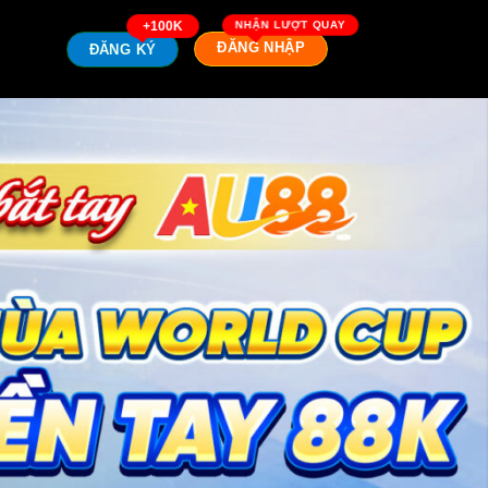
ĐĂNG NHẬP
ĐĂNG KÝ