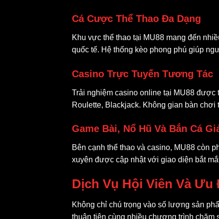
Cá Cược Thể Thao Đa Dạng
Khu vực thể thao tại MU88 mang đến nhiều
quốc tế. Hệ thống kèo phong phú giúp ngư
Casino Trực Tuyến Tương Tác
Trải nghiệm casino online tại MU88 được t
Roulette, Blackjack. Không gian bàn chơi 
Game Bài, Nổ Hũ Và Bắn Cá Giả
Bên cạnh thể thao và casino, MU88 còn phá
xuyên được cập nhật với giao diện bắt mắt
Dịch Vụ Hội Viên Và Ưu 
Không chỉ chú trọng vào số lượng sản ph
thuận tiện cùng nhiều chương trình chăm 