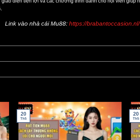
giao diện tiện lợi và các chương trình dành cho hội viên giúp
.
Link vào nhà cái Mu88:
https://brabantoccasion.nl/
20
20
Th5
Th5