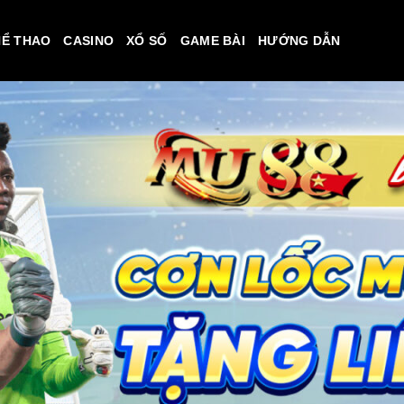
HỂ THAO
CASINO
XỔ SỐ
GAME BÀI
HƯỚNG DẪN