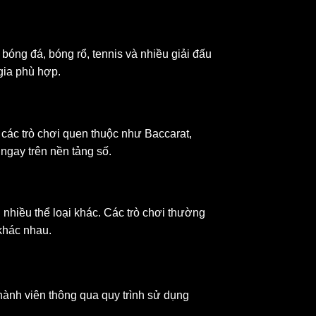
óng đá, bóng rổ, tennis và nhiều giải đấu
gia phù hợp.
 các trò chơi quen thuộc như Baccarat,
ngay trên nền tảng số.
 nhiều thể loại khác. Các trò chơi thường
 khác nhau.
ành viên thông qua quy trình sử dụng