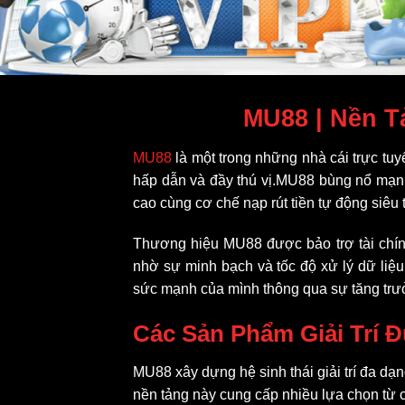
MU88 | Nền 
MU88
là một trong những nhà cái trực tu
hấp dẫn và đầy thú vị.MU88 bùng nổ mạnh 
cao cùng cơ chế nạp rút tiền tự động siêu
Thương hiệu MU88 được bảo trợ tài chín
nhờ sự minh bạch và tốc độ xử lý dữ liệu
sức mạnh của mình thông qua sự tăng trưở
Các Sản Phẩm Giải Trí 
MU88 xây dựng hệ sinh thái giải trí đa dạ
nền tảng này cung cấp nhiều lựa chọn từ cá