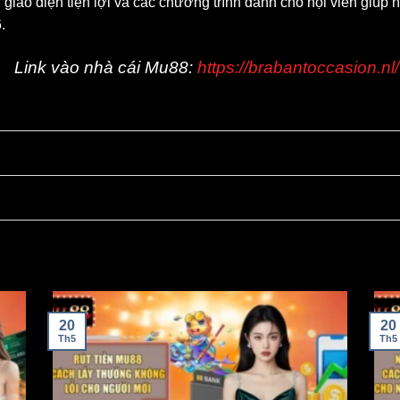
giao diện tiện lợi và các chương trình dành cho hội viên giúp
.
Link vào nhà cái Mu88:
https://brabantoccasion.nl/
20
20
Th5
Th5