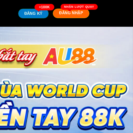
ĐĂNG NHẬP
ĐĂNG KÝ