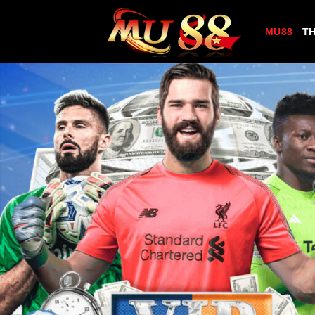
Skip
to
MU88
T
content