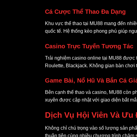
Cá Cược Thể Thao Đa Dạng
Khu vực thể thao tại MU88 mang đến nhiều
quốc tế. Hệ thống kèo phong phú giúp ngư
Casino Trực Tuyến Tương Tác
Trải nghiệm casino online tại MU88 được t
Roulette, Blackjack. Không gian bàn chơi 
Game Bài, Nổ Hũ Và Bắn Cá Giả
Bên cạnh thể thao và casino, MU88 còn phá
xuyên được cập nhật với giao diện bắt mắt
Dịch Vụ Hội Viên Và Ưu 
Không chỉ chú trọng vào số lượng sản ph
thuận tiện cùng nhiều chương trình chăm 