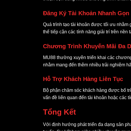
Đăng Ký Tài Khoản Nhanh Gọn
Quá trình tạo tài khoản được tối ưu nhằm
thể tiếp cận các tính năng giải trí trên nền 
Chương Trình Khuyến Mãi Đa 
MU88 thường xuyên triển khai các chương 
nhằm mang đến thêm nhiều trải nghiệm h
Hỗ Trợ Khách Hàng Liên Tục
Bộ phận chăm sóc khách hàng được bố trí 
vấn đề liên quan đến tài khoản hoặc các tí
Tổng Kết
Với định hướng phát triển đa dạng sản phẩ