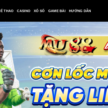
HỂ THAO
CASINO
XỔ SỐ
GAME BÀI
HƯỚNG DẪN