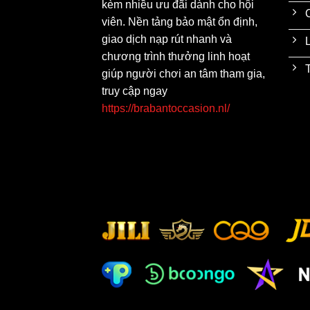
kèm nhiều ưu đãi dành cho hội
viên. Nền tảng bảo mật ổn định,
giao dịch nạp rút nhanh và
chương trình thưởng linh hoạt
giúp người chơi an tâm tham gia,
truy cập ngay
https://brabantoccasion.nl/