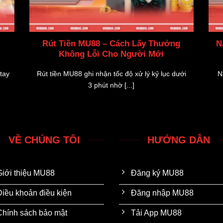
Rút Tiền MU88 – Cách Lấy Thưởng
N
Không Lỗi Cho Người Mới
tay
Rút tiền MU88 ghi nhận tốc độ xử lý kỷ lục dưới
N
3 phút nhờ [...]
VỀ CHÚNG TÔI
HƯỚNG DẪN
Giới thiệu MU88
Đăng ký MU88
Điều khoản điều kiện
Đăng nhập MU88
Chính sách bảo mật
Tải App MU88